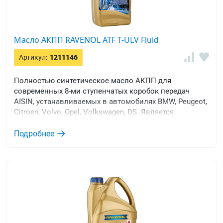
Масло АКПП RAVENOL ATF T-ULV Fluid
Артикул:
1211146
Полностью синтетическое масло АКПП для
современных 8-ми ступенчатых коробок передач
AISIN, устанавливаемых в автомобилях BMW, Peugeot,
Citroen, Volvo, Opel, Volkswagen, DS. Является
аналогом оригинальных жидкостей VW G053001A2,
VOLVO 31492172 / 31492173, PSA 1635056080, BMW
Подробнее
83222413477, BMW ATF 7, ATF AW-2