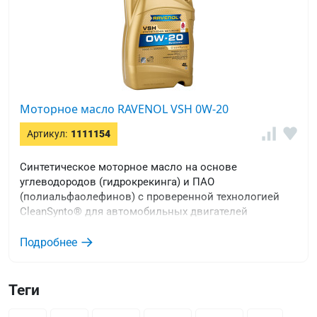
Моторное масло RAVENOL VSH 0W-20
Артикул:
1111154
Синтетическое моторное масло на основе
углеводородов (гидрокрекинга) и ПАО
(полиальфаолефинов) с проверенной технологией
CleanSynto® для автомобильных двигателей
(бензиновых и дизельных) с турбонаддувом и без, с
непосредственным впрыском.
Подробнее
Теги