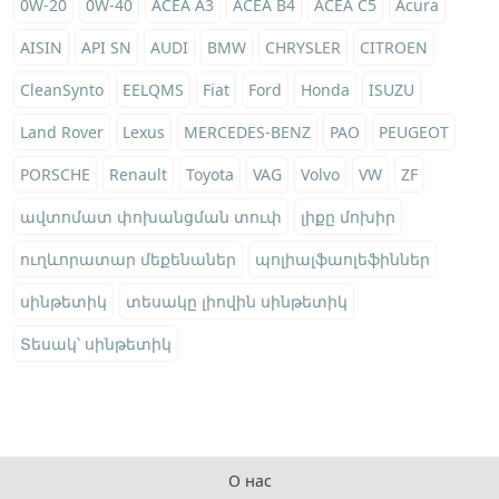
0W-20
0W-40
ACEA A3
ACEA B4
ACEA C5
Acura
AISIN
API SN
AUDI
BMW
CHRYSLER
CITROEN
CleanSynto
EELQMS
Fiat
Ford
Honda
ISUZU
Land Rover
Lexus
MERCEDES-BENZ
PAO
PEUGEOT
PORSCHE
Renault
Toyota
VAG
Volvo
VW
ZF
ավտոմատ փոխանցման տուփ
լիքը մոխիր
ուղևորատար մեքենաներ
պոլիալֆաոլեֆիններ
սինթետիկ
տեսակը լիովին սինթետիկ
Տեսակ՝ սինթետիկ
О нас