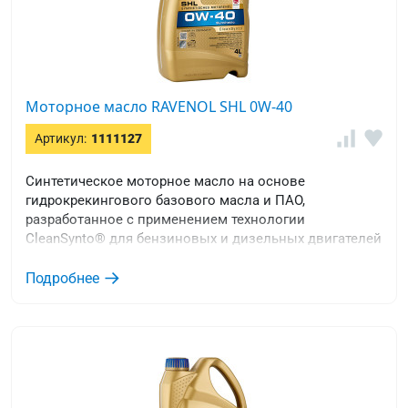
Моторное масло RAVENOL SHL 0W-40
Артикул:
1111127
Синтетическое моторное масло на основе
гидрокрекингового базового масла и ПАО,
разработанное с применением технологии
CleanSynto® для бензиновых и дизельных двигателей
легковых автомобилей с турбонаддувом и прямым
впрыском и без него.
Подробнее