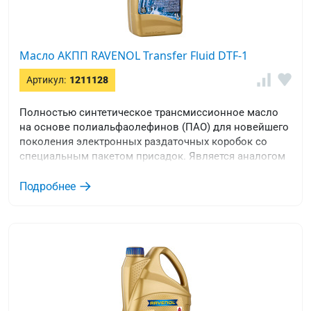
Масло АКПП RAVENOL Transfer Fluid DTF-1
Артикул:
1211128
Полностью синтетическое трансмиссионное масло
на основе полиальфаолефинов (ПАО) для новейшего
поколения электронных раздаточных коробок со
специальным пакетом присадок. Является аналогом
оригинальных жидкостей для BMW xDrive, Nissan
Patrol, Porsche Cayenne, Audi Q7, VW Touareg/Amarok,
Подробнее
Land Rover. (Cтарое наименование RAVENOL Transfer
Fluid TF-0870)