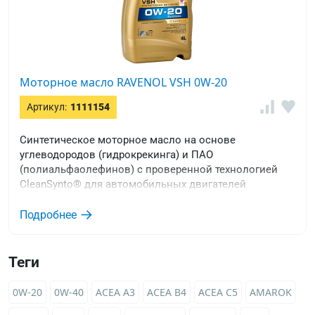
Моторное масло RAVENOL VSH 0W-20
Артикул:
1111154
Синтетическое моторное масло на основе
углеводородов (гидрокрекинга) и ПАО
(полиальфаолефинов) с проверенной технологией
CleanSynto® для автомобильных двигателей
(бензиновых и дизельных) с турбонаддувом и без, с
непосредственным впрыском.
Подробнее
Теги
0W-20
0W-40
ACEA A3
ACEA B4
ACEA C5
AMAROK