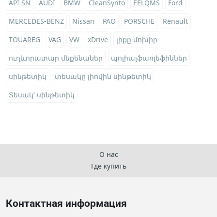
API SN
AUDI
BMW
CleanSynto
EELQMS
Ford
MERCEDES-BENZ
Nissan
PAO
PORSCHE
Renault
TOUAREG
VAG
VW
xDrive
լիքը մոխիր
ուղևորատար մեքենաներ
պոլիալֆաոլեֆիններ
սինթետիկ
տեսակը լիովին սինթետիկ
Տեսակ՝ սինթետիկ
О нас
Где купить
Контактная информация