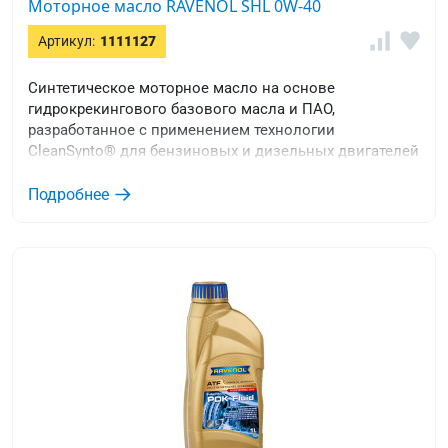
Моторное масло RAVENOL SHL 0W-40
Артикул:
1111127
Синтетическое моторное масло на основе
гидрокрекингового базового масла и ПАО,
разработанное с применением технологии
CleanSynto® для бензиновых и дизельных двигателей
легковых автомобилей с турбонаддувом и прямым
впрыском и без него.
Подробнее