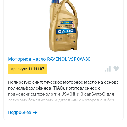
Моторное масло RAVENOL VSF 0W-30
Артикул:
1111107
Полностью синтетическое моторное масло на основе
полиальфаолефинов (ПАО), изготовленное с
применением технологии USVO® и CleanSynto® для
легковых бензиновых и дизельных моторов с и без
турбонаддува и прямым впрыском топлива.
Подробнее