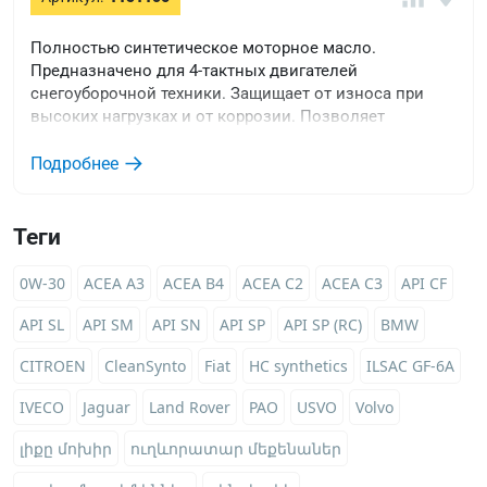
Полностью синтетическое моторное масло.
Предназначено для 4-тактных двигателей
снегоуборочной техники. Защищает от износа при
высоких нагрузках и от коррозии. Позволяет
экономить топливо.
Подробнее
Теги
0W-30
ACEA A3
ACEA B4
ACEA C2
ACEA C3
API CF
API SL
API SM
API SN
API SP
API SP (RC)
BMW
CITROEN
CleanSynto
Fiat
HC synthetics
ILSAC GF-6A
IVECO
Jaguar
Land Rover
PAO
USVO
Volvo
լիքը մոխիր
ուղևորատար մեքենաներ