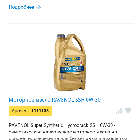
и уровнем качества ACEA A3/B4.
Подробнее
Моторное масло RAVENOL SSH 0W-30
Артикул:
1111138
RAVENOL Super Synthetic Hydrocrack SSH 0W-30 -
синтетическое низковязкое моторное масло на
основе гидрокрекинга для бензиновых и дизельных