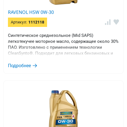
RAVENOL HSW 0W-30
Артикул:
1112118
Синтетическое среднезольное (Mid SAPS)
легкотекучее моторное масло, содержащее около 30%
ПАО. Изготовлено с применением технологии
CleanSynto®. Подходит для легковых бензиновых и
дизельных двигателей, а также двигателей с прямым
впрыском и турбонаддувом.
Подробнее