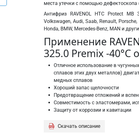
GM
места утечки с помощью дефектоскопа 
1825M
Антифриз RAVENOL HTC Protect MB 3
GM
Volkswagen, Audi, Saab, Renault, Porsche, 
1899M
Honda, BMW, Mercedes-Benz, MAN и други
GM
Применение RAVENO
QL130100
MAN
325.0 Premix -40°C
324
Type
Отличное использование в чугунных
NF
сплавов этих двух металлов) двига
MB
медных сплавов
325.0
Хороший запас щелочности
MB
Предотвращение отложений и вспен
326.0
Совместимость с эластомерами, и
NATO
Защиту от коррозии и кавитации
S-759
Renault
Скачать описание
Glaceol
RX