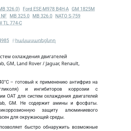
MB 326.0)
Ford ESE-M978 B4H-A
GM 1825M
 NF
MB 325.0
MB 326.0
NATO S-759
 TL 774-C
4985
#
հակասառեցնող
истем охлаждения двигателей
 GM, Land Rover / Jaguar, Renault,
-40°C – готовый к применению антифриз на
енгликоля) и ингибиторов коррозии с
гии OAT для систем охлаждения двигателей
aab, GM. Не содержит амины и фосфаты.
тикоррозионную защиту алюминиевого
опасен для окружающей среды.
 позволяет быстро обнаружить возможные