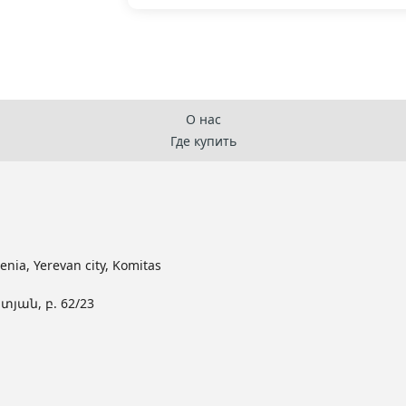
լ
208
լ
О нас
Где купить
ia, Yerevan city, Komitas
տյան, բ. 62/23