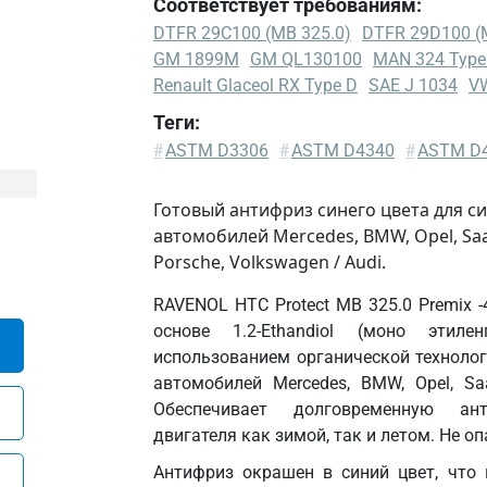
Соответствует требованиям:
DTFR 29C100 (MB 325.0)
DTFR 29D100 (
GM 1899M
GM QL130100
MAN 324 Type
Renault Glaceol RX Type D
SAE J 1034
VW
Теги:
DTFR
#
ASTM D3306
#
ASTM D4340
#
ASTM D
29C100
(MB
Готовый антифриз синего цвета для с
325.0)
автомобилей Mercedes, BMW, Opel, Saab,
DTFR
Porsche, Volkswagen / Audi.
29D100
RAVENOL HTC Protect MB 325.0 Premix 
(MB
основе 1.2-Ethandiol (моно этил
326.0)
использованием органической техноло
Ford
автомобилей Mercedes, BMW, Opel, S
ESE-
Обеспечивает долговременную ан
M978
двигателя как зимой, так и летом. Не 
B4H-
A
Антифриз окрашен в синий цвет, что