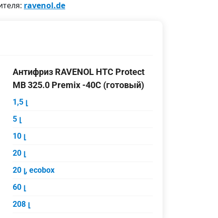
ителя:
ravenol.de
Антифриз RAVENOL HTC Protect
MB 325.0 Premix -40C (готовый)
1,5 լ
5 լ
10 լ
20 լ
20 լ, ecobox
60 լ
208 լ