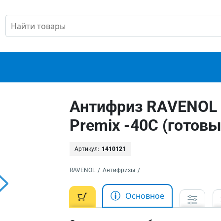
С
Антифриз RAVENOL H
Premix -40C (готовы
Артикул:
1410121
RAVENOL
/
Антифризы
/
Основное