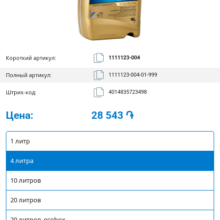
Короткий артикул:
1111123-004
Полный артикул:
1111123-004-01-999
Штрих-код:
4014835723498
Цена:
28 543
֏
1 литр
4 литра
10 литров
20 литров
20 литров, ecobox