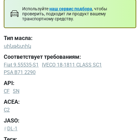
Используйте
наш сервис подбора
, чтобы
проверить, подходит ли продукт вашему
транспортному средству.
Тип масла:
սինթետիկ
Соответствует требованиям:
Fiat 9.55535-S1
IVECO 18-1811 CLASS SC1
PSA B71 2290
API:
CF
SN
ACEA:
C2
JASO:
#
DL-1
Теги: