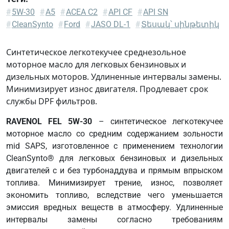
Fiat
#
5W-30
#
A5
#
ACEA C2
#
API CF
#
API SN
9.55535-
#
CleanSynto
#
Ford
#
JASO DL-1
#
Տեսակ՝ սինթետիկ
S1
IVECO
Синтетическое легкотекучее среднезольное
18-
моторное масло для легковых бензиновых и
1811
дизельных моторов. Удлиненные интервалы замены.
CLASS
Минимизирует износ двигателя. Продлевает срок
SC1
службы DPF фильтров.
PSA
RAVENOL FEL 5W-30
– синтетическое легкотекучее
B71
моторное масло со средним содержанием зольности
2290
mid SAPS, изготовленное с применением технологии
CleanSynto® для легковых бензиновых и дизельных
двигателей с и без турбонаддува и прямым впрыском
топлива. Минимизирует трение, износ, позволяет
экономить топливо, вследствие чего уменьшается
эмиссия вредных веществ в атмосферу. Удлиненные
интервалы замены согласно требованиям