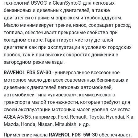
технологий USVO® и CleanSynto® для легковых
M2C
бензиновых и дизельных двигателей, а также
913-
двигателей с прямым впрыском и турбонаддувом.
C
Масло минимизирует трение, износ, сокращает расход
Ford
топлива, обеспечивает прекрасные свойства при
WSS-
холодном старте. Гарантирует чистоту деталей
M2C
двигателя как при эксплуатации в условиях городских
913-
пробок, так и при высоких скоростях движения в
D
загородном режиме езды.
Jaguar/Land
Rover
RAVENOL FDS 5W-30
- универсальное всесезонное
STJLR.03.5003
моторное масло для всех современных бензиновых и
MB
дизельных двигателей легковых автомобилей,
229.6
автомобилей типа «универсал», коммерческого
Renault
транспорта малой тоннажности, которые требуют для
RN0700
своей эксплуатации моторных масел уровня качества
VWC
ACEA A5/B5, например, Ford, Renault, Toyota, Hyundai, Kia,
53036
Mazda, Honda, Nissan, Mitsubishi и др.
Применение масла
RAVENOL FDS 5W-30
обеспечивает: