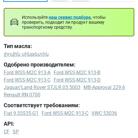
Используйте
наш сервис подбора
, чтобы
проверить, подходит ли продукт вашему
транспортному средству.
Тип масла:
լիովին սինթետիկ
Одобрено производителем:
Ford WSS-M2C 913-A
Ford WSS-M2C 913-B
Ford WSS-M2C 913-C
Ford WSS-M2C 913-D
Jaguar/Land Rover STJLR.03.5003
MB-Approval 229.6
Renault RN 0700
Соответствует требованиям:
Fiat 9.55535-G1
Ford WSS-M2C 913-C
VWC 53036
API:
CF
SP