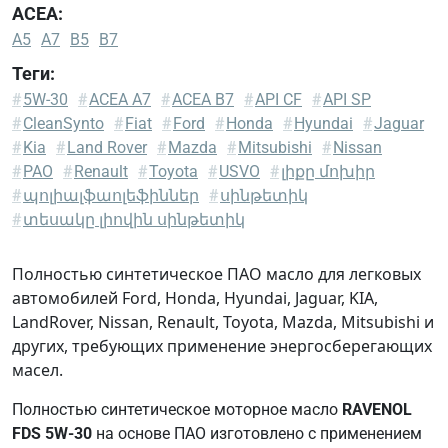
ACEA:
A5
A7
B5
B7
Теги:
Fiat
#
5W-30
#
ACEA A7
#
ACEA B7
#
API CF
#
API SP
9.55535-
#
CleanSynto
#
Fiat
#
Ford
#
Honda
#
Hyundai
#
Jaguar
G1
#
Kia
#
Land Rover
#
Mazda
#
Mitsubishi
#
Nissan
Ford
#
PAO
#
Renault
#
Toyota
#
USVO
#
լիքը մոխիր
WSS-
#
պոլիալֆաոլեֆիններ
#
սինթետիկ
M2C
#
տեսակը լիովին սինթետիկ
913-
A
Полностью синтетическое ПАО масло для легковых
Ford
автомобилей Ford, Honda, Hyundai, Jaguar, KIA,
WSS-
LandRover, Nissan, Renault, Toyota, Mazda, Mitsubishi и
M2C
других, требующих применение энергосберегающих
913-
масел.
B
Полностью синтетическое моторное масло
RAVENOL
Ford
FDS 5W-30
на основе ПАО изготовлено с применением
WSS-